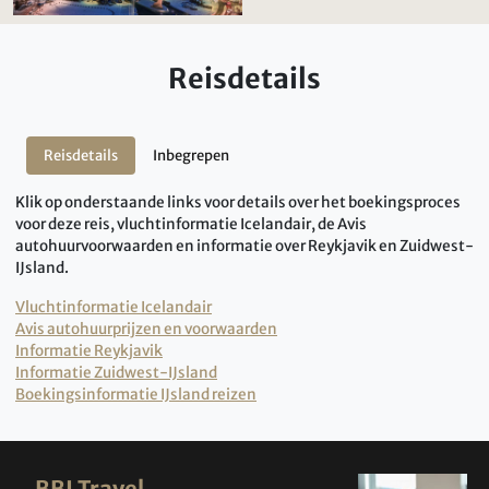
Reisdetails
Reisdetails
Inbegrepen
Klik op onderstaande links voor details over het boekingsproces
voor deze reis, vluchtinformatie Icelandair, de Avis
autohuurvoorwaarden en informatie over Reykjavik en Zuidwest-
IJsland.
Vluchtinformatie Icelandair
Avis autohuurprijzen en voorwaarden
Informatie Reykjavik
Informatie Zuidwest-IJsland
Boekingsinformatie IJsland reizen
BBI Travel