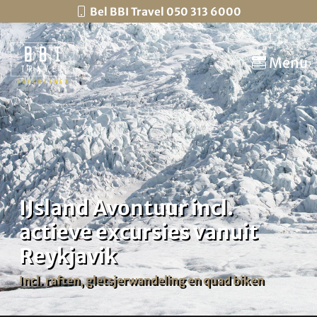
Bel BBI Travel 050 313 6000
Menu
IJsland Avontuur incl.
actieve excursies vanuit
Reykjavik
Incl. raften, gletsjerwandeling en quad biken