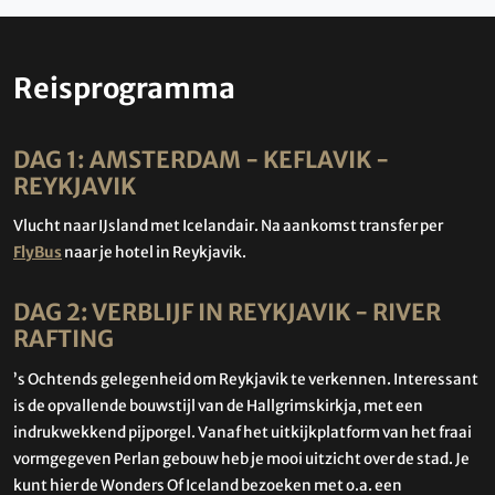
Reisprogramma
DAG 1: AMSTERDAM - KEFLAVIK -
REYKJAVIK
Vlucht naar IJsland met Icelandair. Na aankomst transfer per
FlyBus
naar je hotel in Reykjavik.
DAG 2: VERBLIJF IN REYKJAVIK - RIVER
RAFTING
’s Ochtends gelegenheid om Reykjavik te verkennen. Interessant
is de opvallende bouwstijl van de Hallgrimskirkja, met een
indrukwekkend pijporgel. Vanaf het uitkijkplatform van het fraai
vormgegeven Perlan gebouw heb je mooi uitzicht over de stad. Je
kunt hier de Wonders Of Iceland bezoeken met o.a. een