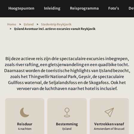
Hoogtepunten
Inleiding
Reisprogramma
Foto's
Det
Home
IJsland
Stedentrip Reykjavik
IJsland Avontuur incl. actieve excursies vanuit Reykjavik
Bij deze actieve reis zijn drie spectaculaire excursies inbegrepen,
zoals river rafting, een gletsjerwandeling en een quad bike tocht.
Daarnaast worden de toeristische highlights van IJsland bezocht,
zoals het Thingvellir National Park, Geysir, de spectaculaire
Gullfoss waterval, de Seljalandsfoss en de Skogafoss. Ook het
vervoer van de luchthaven naar het hotel is inclusief.
Reisduur
Bestemming
Vertrekken vanaf
4 nachten
IJsland
Amsterdam of Brussel