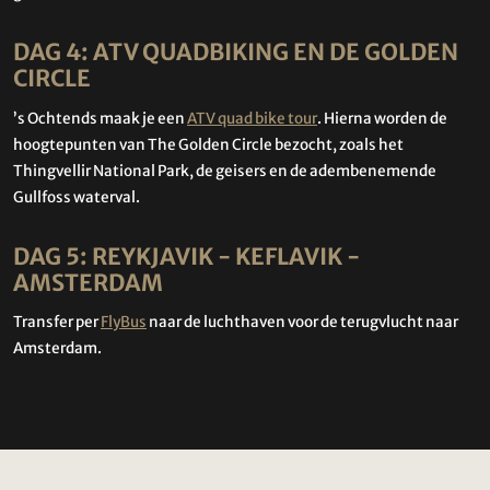
DAG 4: ATV QUADBIKING EN DE GOLDEN
CIRCLE
’s Ochtends maak je een
ATV quad bike tour
. Hierna worden de
hoogtepunten van The Golden Circle bezocht, zoals het
Thingvellir National Park, de geisers en de adembenemende
Gullfoss waterval.
DAG 5: REYKJAVIK - KEFLAVIK -
AMSTERDAM
Transfer per
FlyBus
naar de luchthaven voor de terugvlucht naar
Amsterdam.