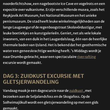
noorderlichtshow, een nagebootste Ice Cave en vogelrots en een
expositie over vulkanisme. Er zijn verschillende musea, zoals het
Reykjavik Art Museum, het National Museum en het unieke
penismuseum. De stad heeft leuke winkelmogelijkheden aan de
lange Laugavegur of de regenboogstraat Skolavördustigur, met
leuke boetiekjes en kunstgalerieën. Geniet, net als vele lokale
inwoners, van een duik in het Laugardalslaug, één van de heerlijke
thermale baden van IJsland. Het is bekend dat het geothermische
water een geneeskrachtige werking heeft. ’s Middags wordt je
naar Drumbo gebracht, waar een spectaculaire
river rafting
excursie wordt gemaakt.
DAG 3: ZUIDKUST EXCURSIE MET
GLETSJERWANDELING
Vandaag maak je een dagexcursie naar de
zuidkust
, met
bezoeken aan de Seljalandsfoss en de Skogafoss. Op de
Solheimajökull wordt een gletsjerwandeling op met een gids
gemaakt.