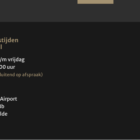
tijden
l
/m vrijdag
00 uur
luitend op afspraak)
Airport
8b
lde