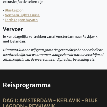
excursies/activiteiten zijn:
•
Blue Lagoon
•
Northern Lights Cruise
•
Earth Lagoon Myvatn
Vervoer
Je kunt dagelijks vertrekken vanaf Amsterdam naar Reykjavik
met Icelandair.
Uiteraard kunnen wij geen garantie geven dat je het noorderlicht
daadwerkelijk zult waarnemen, aangezien dit natuurverschijnsel
afhankelijk is van de weersomstandigheden, bewolking etc.
Reisprogramma
DAG 1: AMSTERDAM - KEFLAVIK - BLUE
LAGOON - REYKJAVIK