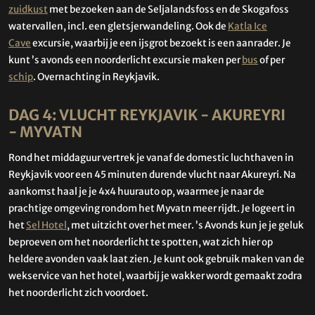
zuidkust
met bezoeken aan de Seljalandsfoss en de Skogafoss
watervallen, incl. een gletsjerwandeling. Ook de
Katla Ice
Cave
excursie, waarbij je een ijsgrot bezoekt is een aanrader. Je
kunt ’s avonds een noorderlicht excursie maken per
bus
of per
schip
. Overnachting in Reykjavik.
DAG 4: VLUCHT REYKJAVIK - AKUREYRI
- MYVATN
Rond het middaguur vertrek je vanaf de domestic luchthaven in
Reykjavik voor een 45 minuten durende vlucht naar Akureyri. Na
aankomst haal je je 4x4 huurauto op, waarmee je naar de
prachtige omgeving rondom het Myvatn meer rijdt. Je logeert in
het
Sel Hotel
, met uitzicht over het meer. ’s Avonds kun je je geluk
beproeven om het noorderlicht te spotten, wat zich hier op
heldere avonden vaak laat zien. Je kunt ook gebruik maken van de
wekservice van het hotel, waarbij je wakker wordt gemaakt zodra
het noorderlicht zich voordoet.