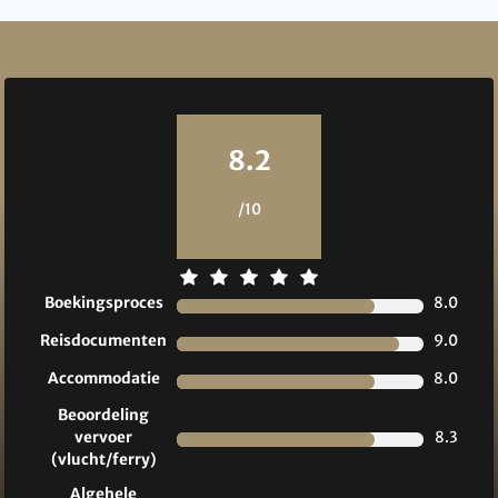
Reviews
8.2
/10
Boekingsproces
8.0
Reisdocumenten
9.0
Accommodatie
8.0
Beoordeling
vervoer
8.3
(vlucht/ferry)
Algehele