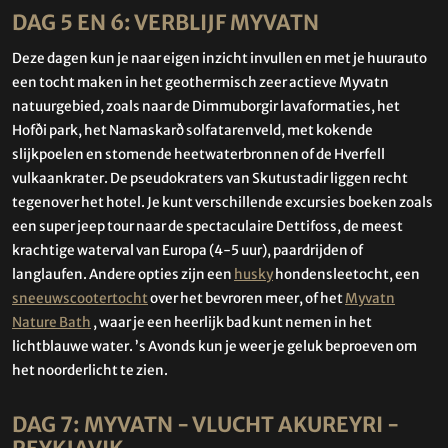
DAG 5 EN 6: VERBLIJF MYVATN
Deze dagen kun je naar eigen inzicht invullen en met je huurauto
een tocht maken in het geothermisch zeer actieve Myvatn
natuurgebied, zoals naar de Dimmuborgir lavaformaties, het
Hofði park, het Namaskarð solfatarenveld, met kokende
slijkpoelen en stomende heetwaterbronnen of de Hverfell
vulkaankrater. De pseudokraters van Skutustadir liggen recht
tegenover het hotel. Je kunt verschillende excursies boeken zoals
een super jeep tour naar de spectaculaire Dettifoss, de meest
krachtige waterval van Europa (4-5 uur), paardrijden of
langlaufen. Andere opties zijn een
husky
hondensleetocht, een
sneeuwscootertocht
over het bevroren meer, of het
Myvatn
Nature Bath
, waar je een heerlijk bad kunt nemen in het
lichtblauwe water. ’s Avonds kun je weer je geluk beproeven om
het noorderlicht te zien.
DAG 7: MYVATN - VLUCHT AKUREYRI -