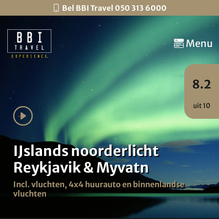
Bel BBI Travel 050 313 6000
Menu
8.2
uit 10
IJslands noorderlicht
Reykjavik & Myvatn
Incl. vluchten, 4x4 huurauto en binnenlandse
vluchten