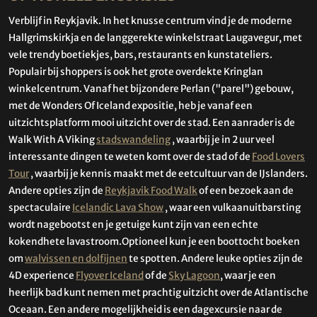
Verblijf in Reykjavik. In het knusse centrum vind je de moderne
Hallgrimskirkja en de langgerekte winkelstraat Laugavegur, met
vele trendy boetiekjes, bars, restaurants en kunstateliers.
Populair bij shoppers is ook het grote overdekte Kringlan
winkelcentrum. Vanaf het bijzondere Perlan ("parel") gebouw,
met de Wonders Of Iceland expositie, heb je vanaf een
uitzichtsplatform mooi uitzicht over de stad. Een aanrader is de
Walk With A Viking
stadswandeling
, waarbij je in 2 uur veel
interessante dingen te weten komt over de stad of de
Food Lovers
Tour
, waarbij je kennis maakt met de eetcultuur van de IJslanders.
Andere opties zijn de
Reykjavik Food Walk
of een bezoek aan de
spectaculaire
Icelandic Lava Show
, waar een vulkaanuitbarsting
wordt nagebootst en je getuige kunt zijn van een echte
kokendhete lavastroom.Optioneel kun je een boottocht boeken
om
walvissen en dolfijnen
te spotten. Andere leuke opties zijn de
4D experience
Flyover Iceland
of de
Sky Lagoon
, waar je een
heerlijk bad kunt nemen met prachtig uitzicht over de Atlantische
Oceaan. Een andere mogelijkheid is een dagexcursie naar de