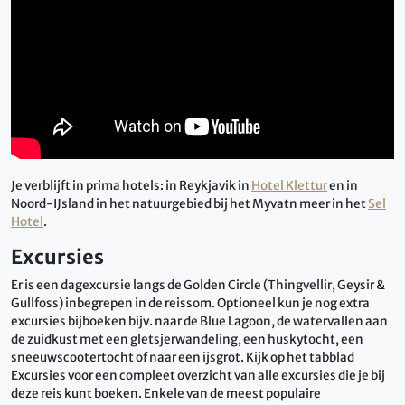
Je verblijft in prima hotels: in Reykjavik in
Hotel Klettur
en in
Noord-IJsland in het natuurgebied bij het Myvatn meer in het
Sel
Hotel
.
Excursies
Er is een dagexcursie langs de Golden Circle (Thingvellir, Geysir &
Gullfoss) inbegrepen in de reissom. Optioneel kun je nog extra
excursies bijboeken bijv. naar de Blue Lagoon, de watervallen aan
de zuidkust met een gletsjerwandeling, een huskytocht, een
sneeuwscootertocht of naar een ijsgrot. Kijk op het tabblad
Excursies voor een compleet overzicht van alle excursies die je bij
deze reis kunt boeken. Enkele van de meest populaire