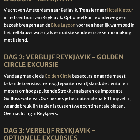
Vlucht van Amsterdam naar Keflavik. Transfer naar
Hotel Klettur
in het centrum van Reykjavik. Optioneel kun je onderweg een
bezoek brengen aan de
Blue Lagoon
voor een heerlijk warm bad in
het helblauwe water, als een uitstekende eerste kennismaking
met IJsland.
DAG 2: VERBLIJF REYKJAVIK - GOLDEN
CIRCLE EXCURSIE
Vandaag maak je de
Golden Circle
busexcursie naar de meest
bekende toeristische hoogtepunten van IJsland: de tientallen
meters omhoog spuitende Strokkur geiser en de imposante
Gullfoss waterval. Ook bezoek je het nationale park Thingvellir,
waar de breuklijn te zien is tussen twee continentale platen.
Overnachting in Reykjavik.
DAG 3: VERBLIJF REYKJAVIK -
OPTIONELE EXCURSIES