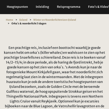
Hoogtepunten
Inleiding
Reisprogramma
Foto's & Video
Home
IJsland
Winter en Noorderlichtreizen IJsland
Orka`s & noorderlicht 5 dagen
Een prachtige reis, inclusief een boottocht waarbij je goede
kansen hebt om orka`s (killer whales) en walvissen te zien op het
prachtige Snaefellsnes schiereiland. Deze reis is te boeken vanaf
14/2-15/4; in deze periode, als de haring de fjord intrekt, heb je
goede kansen op het zien van orka`s. ’s Avonds kun je naar de
fotogenieke Mount Kirkjufell gaan, waar het noorderlicht zich
regelmatig laat zien in de wintermaanden. Met de inbegrepen
huurauto kun je ook de andere toeristische hoogtepunten van
IJsland bezoeken, zoals de Golden Circle met de beroemde
Gullfoss waterval, de hoog opspuitende Strokkur geiser en het
Thingvellir Nationaal Park. Inbegrepen is tevens een Northern
Lights Cruise vanuit Reykjavik. Optioneel kun je excursies
bijboeken naar de Blue Lagoon, de Vatnshellir lavagrotten en de