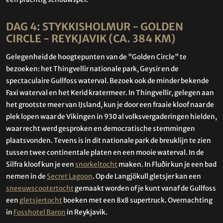
DAG 4: STYKKISHOLMUR - GOLDEN
CIRCLE - REYKJAVIK (CA. 384 KM)
Gelegenheid de hoogtepunten van de "Golden Circle" te
bezoeken: het Thingvellir nationale park, Geysir en de
spectaculaire Gullfoss waterval. Bezoek ook de minder bekende
Faxi waterval en het Kerid kratermeer. In Thingvellir, gelegen aan
het grootste meer van IJsland, kun je door een fraaie kloof naar de
plek lopen waar de Vikingen in 930 al volksvergaderingen hielden,
waar recht werd gesproken en democratische stemmingen
plaatsvonden. Tevens is in dit nationale park de breuklijn te zien
tussen twee continentale platen en een mooie waterval. In de
Silfra kloof kun je een
snorkeltocht
maken. In Fluðir kun je een bad
nemen in de
Secret Lagoon
. Op de Langjökull gletsjer kan een
sneeuwscootertocht
gemaakt worden of je kunt vanaf de Gullfoss
een
gletsjertocht
boeken met een 8x8 supertruck. Overnachting
in
Fosshotel Baron
in Reykjavik.