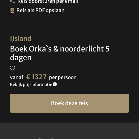
Reis doorsturen per email
Reis als PDF opslaan
IJsland
Boek Orka`s & noorderlicht 5
dagen
€ 1327
vanaf
per persoon
Bekijk prijsinformatie
Boek deze reis