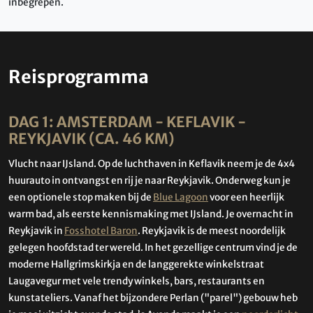
inbegrepen.
Reisprogramma
DAG 1: AMSTERDAM - KEFLAVIK -
REYKJAVIK (CA. 46 KM)
Vlucht naar IJsland. Op de luchthaven in Keflavik neem je de 4x4
huurauto in ontvangst en rij je naar Reykjavik. Onderweg kun je
een optionele stop maken bij de
Blue Lagoon
voor een heerlijk
warm bad, als eerste kennismaking met IJsland. Je overnacht in
Reykjavik in
Fosshotel Baron
. Reykjavik is de meest noordelijk
gelegen hoofdstad ter wereld. In het gezellige centrum vind je de
moderne Hallgrimskirkja en de langgerekte winkelstraat
Laugavegur met vele trendy winkels, bars, restaurants en
kunstateliers. Vanaf het bijzondere Perlan ("parel") gebouw heb