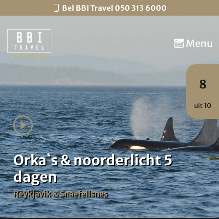
Bel BBI Travel 050 313 6000
Menu
8
uit 10
Orka`s & noorderlicht 5
dagen
Reykjavik & Snaefellsnes