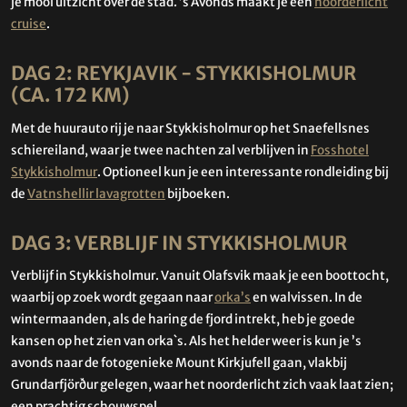
je mooi uitzicht over de stad. ’s Avonds maakt je een
noorderlicht
cruise
.
DAG 2: REYKJAVIK - STYKKISHOLMUR
(CA. 172 KM)
Met de huurauto rij je naar Stykkisholmur op het Snaefellsnes
schiereiland, waar je twee nachten zal verblijven in
Fosshotel
Stykkisholmur
. Optioneel kun je een interessante rondleiding bij
de
Vatnshellir lavagrotten
bijboeken.
DAG 3: VERBLIJF IN STYKKISHOLMUR
Verblijf in Stykkisholmur. Vanuit Olafsvik maak je een boottocht,
waarbij op zoek wordt gegaan naar
orka’s
en walvissen. In de
wintermaanden, als de haring de fjord intrekt, heb je goede
kansen op het zien van orka`s. Als het helder weer is kun je ’s
avonds naar de fotogenieke Mount Kirkjufell gaan, vlakbij
Grundarfjörður gelegen, waar het noorderlicht zich vaak laat zien;
een prachtig schouwspel.