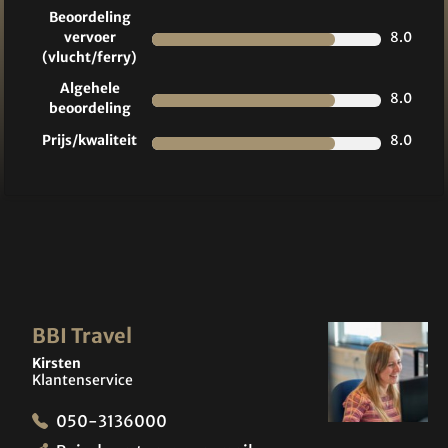
Beoordeling
vervoer
8.0
(vlucht/ferry)
Algehele
8.0
beoordeling
Prijs/kwaliteit
8.0
BBI Travel
Kirsten
Klantenservice
050-3136000