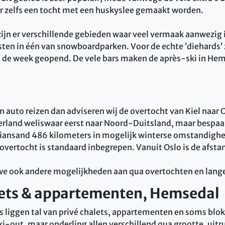
er zelfs een tocht met een huskyslee gemaakt worden.
zijn er verschillende gebieden waar veel vermaak aanwezig 
ten in één van snowboardparken. Voor de echte ’diehards’ z
n de week geopend. De vele bars maken de après-ski in Hem
n auto reizen dan adviseren wij de overtocht van Kiel naar O
derland weliswaar eerst naar Noord-Duitsland, maar bespaar
tiansand 486 kilometers in mogelijk winterse omstandighe
vertocht is standaard inbegrepen. Vanuit Oslo is de afst
we ook andere mogelijkheden aan qua overtochten en langer
lets & appartementen, Hemsedal
es liggen tal van privé chalets, appartementen en soms blok
ki-out, maar onderling allen verschillend qua grootte, uitr