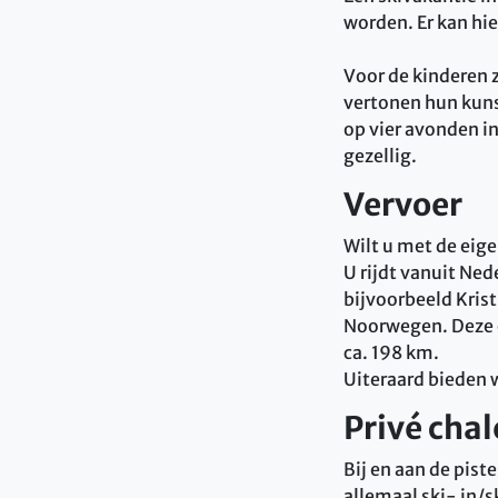
worden. Er kan hi
Voor de kinderen 
vertonen hun kuns
op vier avonden i
gezellig.
Vervoer
Wilt u met de eige
U rijdt vanuit Ne
bijvoorbeeld Kris
Noorwegen. Deze o
ca. 198 km.
Uiteraard bieden 
Privé cha
Bij en aan de pist
allemaal ski- in/s