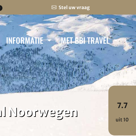
Stel uw vraag
0
INFORMATIE
MET BBI TRAVEL
7.7
al Noorwegen
uit 10