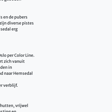
is en de pubers
ijn diverse pistes
sedal erg
slo per Color Line.
t zich vanuit
den in
and naar Hemsedal
 verblijf.
hutten, vrijwel
usting en