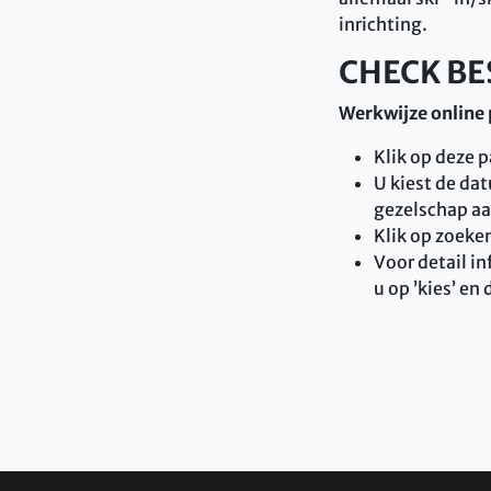
inrichting.
CHECK BE
Werkwijze online 
Klik op deze 
U kiest de da
gezelschap aa
Klik op zoeken
Voor detail in
u op ’kies’ en