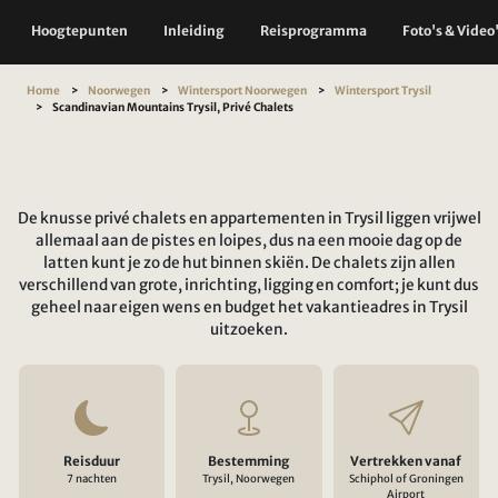
Hoogtepunten
Inleiding
Reisprogramma
Foto's & Video
Home
Noorwegen
Wintersport Noorwegen
Wintersport Trysil
Scandinavian Mountains Trysil, Privé Chalets
De knusse privé chalets en appartementen in Trysil liggen vrijwel
allemaal aan de pistes en loipes, dus na een mooie dag op de
latten kunt je zo de hut binnen skiën. De chalets zijn allen
verschillend van grote, inrichting, ligging en comfort; je kunt dus
geheel naar eigen wens en budget het vakantieadres in Trysil
uitzoeken.
Reisduur
Bestemming
Vertrekken vanaf
7 nachten
Trysil, Noorwegen
Schiphol of Groningen
Airport