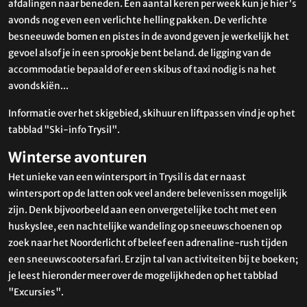
afdalingen naar beneden. Een aantal keren per week kun je hier ’s
avonds nog even een verlichte helling pakken. De verlichte
besneeuwde bomen en pistes in de avond geven je werkelijk het
gevoel alsof je in een sprookje bent beland. de ligging van de
accommodatie bepaald of er een skibus of taxi nodig is na het
avondskiën...
Informatie over het skigebied, skihuur en liftpassen vind je op het
tabblad "Ski-info Trysil".
Winterse avonturen
Het unieke van een wintersport in Trysil is dat er naast
wintersport op de latten ook veel andere belevenissen mogelijk
zijn. Denk bijvoorbeeld aan een onvergetelijke tocht met een
huskyslee, een nachtelijke wandeling op sneeuwschoenen op
zoek naar het Noorderlicht of beleef een adrenaline-rush tijden
een sneeuwscootersafari. Er zijn tal van activiteiten bij te boeken;
je leest hieronder meer over de mogelijkheden op het tabblad
"Excursies".