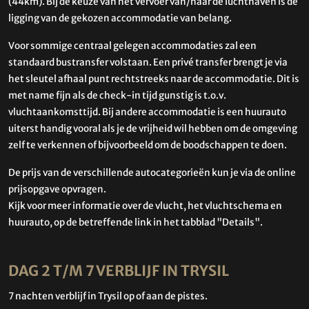
(44km). Bij de keuze van het vervoer van/naar de luchthaven is de
ligging van de gekozen accommodatie van belang.
Voor sommige centraal gelegen accommodaties zal een
standaard bustransfer volstaan. Een privé transfer brengt je via
het sleutel afhaal punt rechtstreeks naar de accommodatie. Dit is
met name fijn als de check-in tijd gunstig is t.o.v.
vluchtaankomsttijd. Bij andere accommodatie is een huurauto
uiterst handig vooral als je de vrijheid wil hebben om de omgeving
zelf te verkennen of bijvoorbeeld om de boodschappen te doen.
De prijs van de verschillende autocategorieën kun je via de online
prijsopgave opvragen.
Kijk voor meer informatie over de vlucht, het vluchtschema en
huurauto, op de betreffende link in het tabblad "Details".
DAG 2 T/M 7 VERBLIJF IN TRYSIL
7 nachten verblijf in Trysil op of aan de pistes.