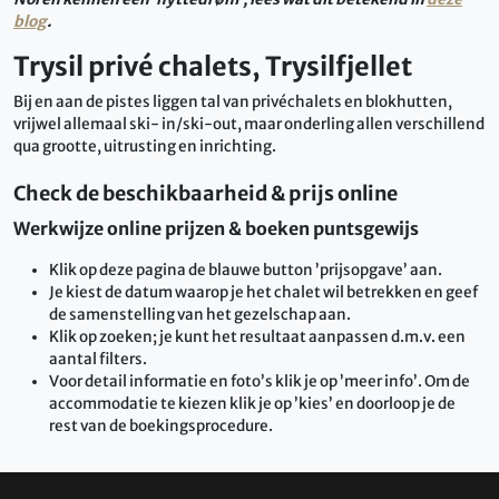
blog
.
Trysil privé chalets, Trysilfjellet
Bij en aan de pistes liggen tal van privéchalets en blokhutten,
vrijwel allemaal ski- in/ski-out, maar onderling allen verschillend
qua grootte, uitrusting en inrichting.
Check de beschikbaarheid & prijs online
Werkwijze online prijzen & boeken puntsgewijs
Klik op deze pagina de blauwe button ’prijsopgave’ aan.
Je kiest de datum waarop je het chalet wil betrekken en geef
de samenstelling van het gezelschap aan.
Klik op zoeken; je kunt het resultaat aanpassen d.m.v. een
aantal filters.
Voor detail informatie en foto’s klik je op ’meer info’. Om de
accommodatie te kiezen klik je op ’kies’ en doorloop je de
rest van de boekingsprocedure.