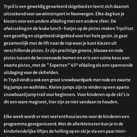
Trysil is een geweldig gevarieerd skigebied en leent zich daarom
uitstekend voor uw wintersport in Noorwegen. Elke dag kun je
kiezen voor een andere afdaling met een andere sfeer. De
afwisseling en de leuke lunch-hutjes op de pistes maken Trysil tot
een gezellig en uitgebreid skigebied voor het hele gezin. Je gaat
gezamenlijk met de lift naar de top waar je kunt kiezen uit
verschillende pistes. Er zijn prachtige groene, blauwe en rode
pistes tussen de besneeuwde bomen en er is een ruime keus aan
zwarte pistes, met de " Experten" 45º afdaling als een spannende
uitdaging voor de skihelden.
In Trysil vindt u ook een groot snowboardpark met rode en zwarte
big jumps en wallrides. Kleine jumps zijn te vinden op een aparte
snowboard jump trail voor beginners. Voor kinderen op de ski’s is
dit een ware magneet, hier zijn ze niet vandaan te houden.
Elke week wordt er met veel enthousiasme voor de kinderen een
programma georganiseerd. Met de allerkleinsten kun je in de
kindvriendelijke liftjes de helling op en ski je via een paar mini-