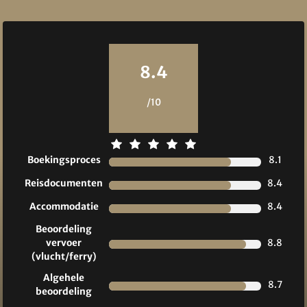
Reviews
8.4
/10
Boekingsproces
8.1
Reisdocumenten
8.4
Accommodatie
8.4
Beoordeling
vervoer
8.8
(vlucht/ferry)
Algehele
8.7
beoordeling