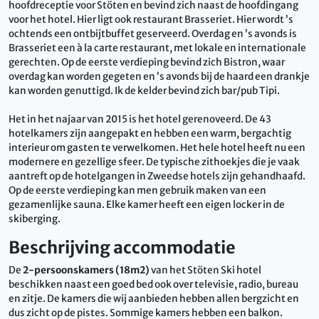
hoofdreceptie voor Stöten en bevind zich naast de hoofdingang
voor het hotel. Hier ligt ook restaurant Brasseriet. Hier wordt ’s
ochtends een ontbijtbuffet geserveerd. Overdag en ’s avonds is
Brasseriet een à la carte restaurant, met lokale en internationale
gerechten. Op de eerste verdieping bevind zich Bistron, waar
overdag kan worden gegeten en ’s avonds bij de haard een drankje
kan worden genuttigd. Ik de kelder bevind zich bar/pub Tipi.
Het in het najaar van 2015 is het hotel gerenoveerd. De 43
hotelkamers zijn aangepakt en hebben een warm, bergachtig
interieur om gasten te verwelkomen. Het hele hotel heeft nu een
modernere en gezellige sfeer. De typische zithoekjes die je vaak
aantreft op de hotelgangen in Zweedse hotels zijn gehandhaafd.
Op de eerste verdieping kan men gebruik maken van een
gezamenlijke sauna. Elke kamer heeft een eigen locker in de
skiberging.
Beschrijving accommodatie
De
2-persoonskamers (18m2)
van het Stöten Ski hotel
beschikken naast een goed bed ook over televisie, radio, bureau
en zitje. De kamers die wij aanbieden hebben allen bergzicht en
dus zicht op de pistes. Sommige kamers hebben een balkon.