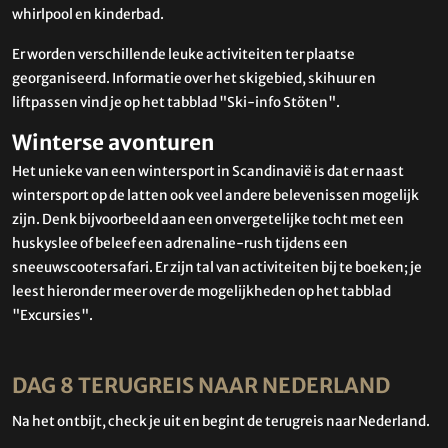
whirlpool en kinderbad.
Er worden verschillende leuke activiteiten ter plaatse
georganiseerd. Informatie over het skigebied, skihuur en
liftpassen vind je op het tabblad "Ski-info Stöten".
Winterse avonturen
Het unieke van een wintersport in Scandinavië is dat er naast
wintersport op de latten ook veel andere belevenissen mogelijk
zijn. Denk bijvoorbeeld aan een onvergetelijke tocht met een
huskyslee of beleef een adrenaline-rush tijdens een
sneeuwscootersafari. Er zijn tal van activiteiten bij te boeken; je
leest hieronder meer over de mogelijkheden op het tabblad
"Excursies".
DAG 8 TERUGREIS NAAR NEDERLAND
Na het ontbijt, check je uit en begint de terugreis naar Nederland.