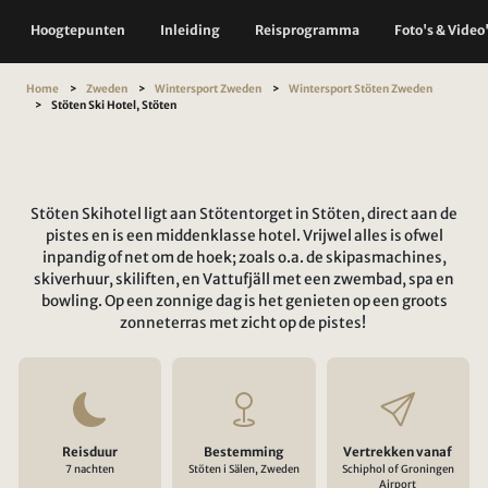
Hoogtepunten
Inleiding
Reisprogramma
Foto's & Video
Home
Zweden
Wintersport Zweden
Wintersport Stöten Zweden
Stöten Ski Hotel, Stöten
Stöten Skihotel ligt aan Stötentorget in Stöten, direct aan de
pistes en is een middenklasse hotel. Vrijwel alles is ofwel
inpandig of net om de hoek; zoals o.a. de skipasmachines,
skiverhuur, skiliften, en Vattufjäll met een zwembad, spa en
bowling. Op een zonnige dag is het genieten op een groots
zonneterras met zicht op de pistes!
Reisduur
Bestemming
Vertrekken vanaf
7 nachten
Stöten i Sälen, Zweden
Schiphol of Groningen
Airport