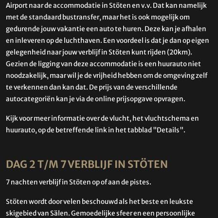
Airport naar de accommodatie in Stöten en v.v. Dat kan namelijk
met de standaard bustransfer, maar het is ook mogelijk om
gedurende jouw vakantie een auto te huren. Deze kan je afhalen
en inleveren op de luchthaven. Een voordeel is dat je dan op eigen
gelegenheid naar jouw verblijf in Stöten kunt rijden (20km).
Gezien de ligging van deze accommodatie is een huurauto niet
noodzakelijk, maar wil je de vrijheid hebben om de omgeving zelf
te verkennen dan kan dat. De prijs van de verschillende
autocategoriën kan je via de online prijsopgave opvragen.
Kijk voor meer informatie over de vlucht, het vluchtschema en
huurauto, op de betreffende link in het tabblad "Details".
DAG 2 T/M 7 VERBLIJF IN STÖTEN
7 nachten verblijf in Stöten op of aan de pistes.
Stöten wordt door velen beschouwd als het beste en leukste
skigebied van Sälen. Gemoedelijke sfeer en een persoonlijke