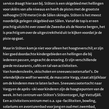
service draagt hier aan bij. Stöten is een skigebied met hellingen
voor skiërs van alle niveaus en heeft de pistes met de grootste
valhoogte (370 meter) in de Sälen skiregio. Stöten is het meest
noordelijk gelegen skigebied van Sälen. Vanaf de top is er een
prachtig uitzicht over zowel de Zweedse als de Noorse bergen, het
is prachtig om over de uitgestrektheid uit te kijken voordat je de
piste op gaat.
Maar in Stöten kom je niet voor alleen het hoogteverschil; er zijn
hier goed doordachte kindergebieden en hellingen die bij
iedereen passen, ongeacht de ervaring. Er zijn verschillende
goede restaurants, cafés en tal van activiteiten.
Van hondensleeën, skischolen en sneeuwscootersafari’s. De
vriendelijkste wolf ter wereld, de mascotte Vargy, staat altijd klaar
om de kinderen mee te laten lachen. Sneeuwscootertocht naar
Vargy en de après-ski voor kinderen zijn de hoogtepunten van de
week. In het centrum van Stöten’s Stötentorget, ligt Vattufjäll.
Een activiteitencentrum met o.a. spa-faciliteiten, bowling,
solariums en avonturenbad voor jong en oud met zwembad,