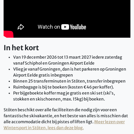
In het kort
Van 19 december 2026 tot 13 maart 2027 iedere zaterdag
vanaf Schiphol en Groningen Airport Eelde
Vlieg je vanaf Groningen, dan is het parkeren op Groningen
Airport Eelde gratis inbegrepen
Binnen 25 transferminuten in Stöten, transfer inbegrepen
Ruimbagage is bij te boeken (kosten €46 per koffer).
Per bijgeboekte koffer mag je gratis een ski set (ski’s,
stokken en skischoenen, max. 15kg) bij boeken.
Stöten beschikt over alle faciliteiten die nodig zijn voor een
fantastische skivakantie, en het beste van alles is misschien dat
alle accommodatie dicht bij pistes of liften ligt.
Meer lezen over
Wintersport in Stöten, lees dan deze blog.