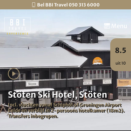
Bel BBI Travel 050 313 6000
Menu
8.5
uit 10
Stöten Ski Hotel, Stöten
Incl. vluchten vanaf Schiphol of Groningen Airport
Eelde en verblijf in 2-persoons hotelkamer (18m2).
Transfers inbegrepen.