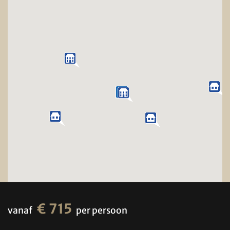
€ 715
vanaf
per persoon