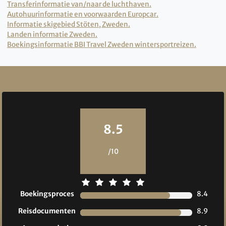
Transferinformatie van/naar de luchthaven.
Autohuurinformatie en voorwaarden Europcar.
Informatie skigebied Stöten, Zweden.
Landen informatie Zweden.
Boekingsinformatie BBI Travel Zweden wintersportreizen.
Reviews
8.5
/10
Boekingsproces
8.4
Reisdocumenten
8.9