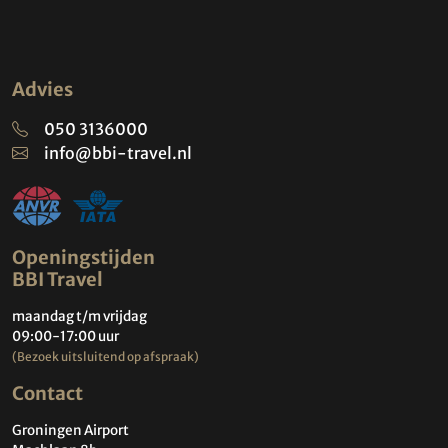
Kirsten
Klantenservice
050-3136000
Reis doorsturen per email
Reis als PDF opslaan
Ruka
Boek 9-daagse Ruka XL
bonusweek, vertrek 6 maart 2027
€ 1163
vanaf
per persoon
Bekijk prijsinformatie
Boek deze reis