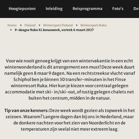
Hoogtepunten
Inleiding
Reisprogramma
Foto's
Det
Home
Finland
Wintersport Finland
Wintersport Ruka
9-daagse Ruka XL bonusweek, vertrek 6 maart 2027
Voor wie nooit genoeg krijgt van een wintervakantie in een echt
winterwonderland is dit arrangement een must! Deze week duurt
namelijk geen 8 maar 9 dagen. Na een rechtstreekse vlucht vanaf
Schiphol ben je binnen 30 transfer-minuten in het Finse
winterresort Ruka. Hier kun je kiezen voor centraal gelegen
accommodatie met ski- in/ski-out, of rustig gelegen chalets net
buiten het centrum, midden in de natuur.
Tip van onze kenners:
Deze week wordt gezien als topweek in het
seizoen. Waarom? Langere dagen dan bij ons in Nederland, maar
de donkere nachten voor het zien van Noorderlicht en de
temperaturen zijn veelal niet meer extreem laag.