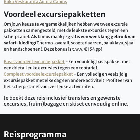
Ruka Veskaranta Aurora Cabins
Voordeel excursiepakketten
Om jouw keuze te vergemakkelijken hebben we twee excursie
pakketten samengesteld, met de leukste excursies tegen een
scherp tarief. Als bonus maak je
gratis een week lang gebruik van
safari- kleding
(Thermo-overall, scooterlaarzen, balaklava, sjaal
en handschoenen). Deze bonus is t.w.v. € 154 pp!
Basis voordeel excursiepakket
- Een voordelig basispakket met
een drietal leuke excursies tegen een toptarief.
Compleet voordeelexcursiepakket
- Een volledig en veelzijdig
excursiepakket met elke dag een andere activiteit. Profiteer van
het scherpe tarief voor zes leuke activiteiten.
Je boekt deze reis inclusief transfers en gewenste
excursies, (ruim)bagage en skiset eenvoudig online.
Reisprogramma