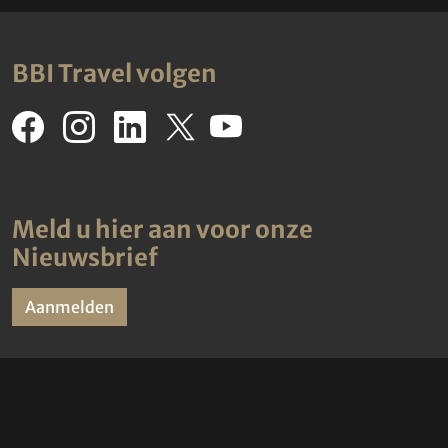
Reisdetails
Reisdetails
Inbegrepen
Excursies
In onderstaande links zijn meer details te lezen over het
boekingsproces voor deze reis naar Ruka in Lapland. Zo vind je
hier de vluchtinformatie over de Transavia vluchten, transfers
van/naar de luchthaven, Avis Autohuur, maar ook meer
algemene landeninformatie over de bestemming.
Vluchtinformatie Transavia.
Transferinformatie van/naar Kuusamo Airport.
Autohuur informatie Fins Lapland.
Informatie Skigebied Ruka, Lapland.
Landen informatie Noord-Finland/Lapland.
Boekingsinformatie BBI Travel Finland winter(sport)reizen.
BBI Travel