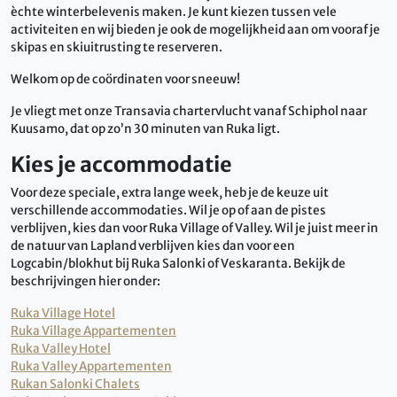
èchte winterbelevenis maken. Je kunt kiezen tussen vele
activiteiten en wij bieden je ook de mogelijkheid aan om vooraf je
skipas en skiuitrusting te reserveren.
Welkom op de coördinaten voor sneeuw!
Je vliegt met onze Transavia chartervlucht vanaf Schiphol naar
Kuusamo, dat op zo’n 30 minuten van Ruka ligt.
Kies je accommodatie
Voor deze speciale, extra lange week, heb je de keuze uit
verschillende accommodaties. Wil je op of aan de pistes
verblijven, kies dan voor Ruka Village of Valley. Wil je juist meer in
de natuur van Lapland verblijven kies dan voor een
Logcabin/blokhut bij Ruka Salonki of Veskaranta. Bekijk de
beschrijvingen hier onder:
Ruka Village Hotel
Ruka Village Appartementen
Ruka Valley Hotel
Ruka Valley Appartementen
Rukan Salonki Chalets