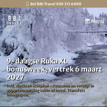
Bel BBI Travel 050 313 6000
Menu
9-daagse Ruka XL
bonusweek, vertrek 6 maart
2027
Incl. vluchten Schiphol - Kuusamo en verblijf in
appartement, log cabin of hotel. Transfers
inbegrepen.