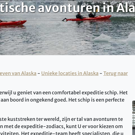
tische avonturen in Al
even van Alaska
-
Unieke locaties in Alaska
-
Terug naar
erwijl u geniet van een comfortabel expeditie schip. Het
 aan boord in ongekend goed. Het schip is een perfecte
te kuststreken ter wereld, zijn er tal van avonturen te
n met de expeditie-zodiacs, kunt U er voor kiezen om
iteiten. Het expeditie-team heeft specialisten, die u