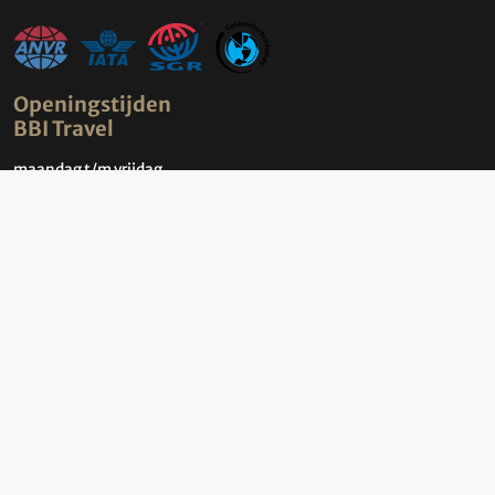
Openingstijden
BBI Travel
maandag t/m vrijdag
09:00-17:00 uur
(Bezoek uitsluitend op afspraak)
Contact
Groningen Airport
Machlaan 8b
9761 TK Eelde
Nederland
Contact
Over BBI Travel
Wie zijn wij?