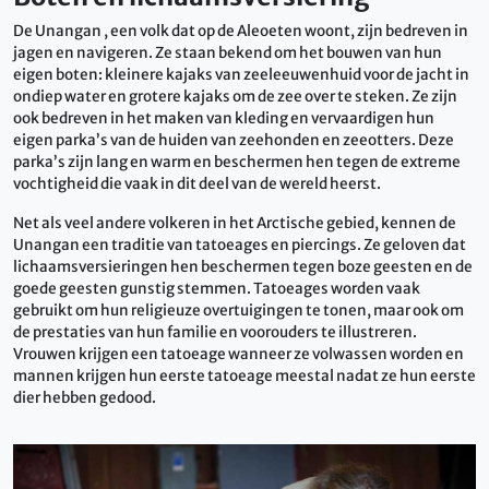
De Unangan , een volk dat op de Aleoeten woont, zijn bedreven in
jagen en navigeren. Ze staan ​​bekend om het bouwen van hun
eigen boten: kleinere kajaks van zeeleeuwenhuid voor de jacht in
ondiep water en grotere kajaks om de zee over te steken. Ze zijn
ook bedreven in het maken van kleding en vervaardigen hun
eigen parka’s van de huiden van zeehonden en zeeotters. Deze
parka’s zijn lang en warm en beschermen hen tegen de extreme
vochtigheid die vaak in dit deel van de wereld heerst.
Net als veel andere volkeren in het Arctische gebied, kennen de
Unangan een traditie van tatoeages en piercings. Ze geloven dat
lichaamsversieringen hen beschermen tegen boze geesten en de
goede geesten gunstig stemmen. Tatoeages worden vaak
gebruikt om hun religieuze overtuigingen te tonen, maar ook om
de prestaties van hun familie en voorouders te illustreren.
Vrouwen krijgen een tatoeage wanneer ze volwassen worden en
mannen krijgen hun eerste tatoeage meestal nadat ze hun eerste
dier hebben gedood.