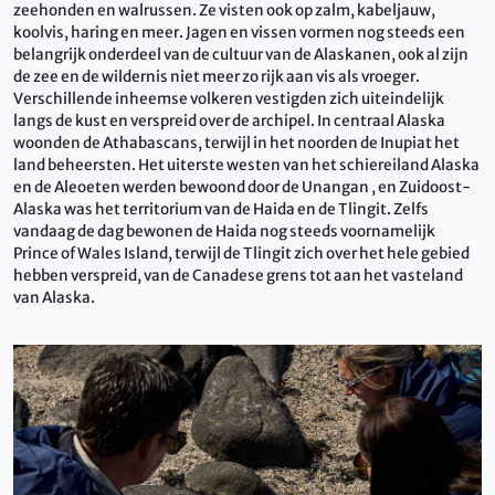
zeehonden en walrussen. Ze visten ook op zalm, kabeljauw,
koolvis, haring en meer. Jagen en vissen vormen nog steeds een
belangrijk onderdeel van de cultuur van de Alaskanen, ook al zijn
de zee en de wildernis niet meer zo rijk aan vis als vroeger.
Verschillende inheemse volkeren vestigden zich uiteindelijk
langs de kust en verspreid over de archipel. In centraal Alaska
woonden de Athabascans, terwijl in het noorden de Inupiat het
land beheersten. Het uiterste westen van het schiereiland Alaska
en de Aleoeten werden bewoond door de Unangan , en Zuidoost-
Alaska was het territorium van de Haida en de Tlingit. Zelfs
vandaag de dag bewonen de Haida nog steeds voornamelijk
Prince of Wales Island, terwijl de Tlingit zich over het hele gebied
hebben verspreid, van de Canadese grens tot aan het vasteland
van Alaska.