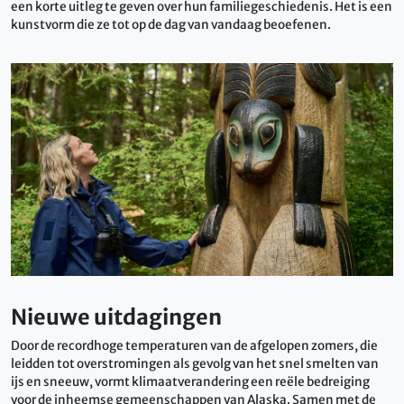
een ​​korte uitleg te geven over hun familiegeschiedenis. Het is een
kunstvorm die ze tot op de dag van vandaag beoefenen.
Nieuwe uitdagingen
Door de recordhoge temperaturen van de afgelopen zomers, die
leidden tot overstromingen als gevolg van het snel smelten van
ijs en sneeuw, vormt klimaatverandering een reële bedreiging
voor de inheemse gemeenschappen van Alaska. Samen met de