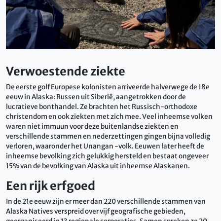
Verwoestende ziekte
De eerste golf Europese kolonisten arriveerde halverwege de 18e
eeuw in Alaska: Russen uit Siberië, aangetrokken door de
lucratieve bonthandel. Ze brachten het Russisch-orthodoxe
christendom en ook ziekten met zich mee. Veel inheemse volken
waren niet immuun voor deze buitenlandse ziekten en
verschillende stammen en nederzettingen gingen bijna volledig
verloren, waaronder het Unangan -volk. Eeuwen later heeft de
inheemse bevolking zich gelukkig hersteld en bestaat ongeveer
15% van de bevolking van Alaska uit inheemse Alaskanen.
Een rijk erfgoed
In de 21e eeuw zijn er meer dan 220 verschillende stammen van
Alaska Natives verspreid over vijf geografische gebieden,