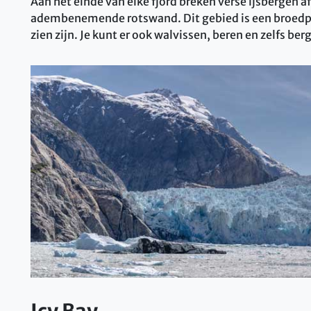
Aan het einde van elke fjord breken verse ijsbergen af
adembenemende rotswand. Dit gebied is een broedplaa
zien zijn. Je kunt er ook walvissen, beren en zelfs be