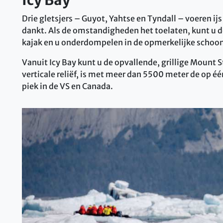
Icy Bay
Drie gletsjers – Guyot, Yahtse en Tyndall – voeren ij
dankt. Als de omstandigheden het toelaten, kunt u d
kajak en u onderdompelen in de opmerkelijke schoonh
Vanuit Icy Bay kunt u de opvallende, grillige Mount S
verticale reliëf, is met meer dan 5500 meter de op é
piek in de VS en Canada.