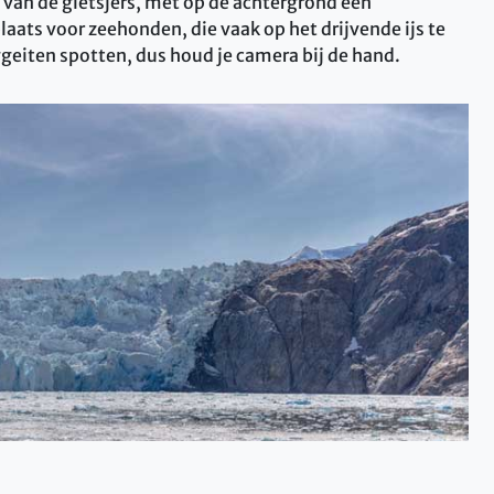
 ​​van de gletsjers, met op de achtergrond een
ts voor zeehonden, die vaak op het drijvende ijs te
rggeiten spotten, dus houd je camera bij de hand.