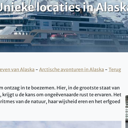
Unieke locaties in Alask
even van Alaska
-
Arctische avonturen in Alaska
-
Terug
 ontzag in te boezemen. Hier, in de grootste staat van
 krijgt u de kans om ongeëvenaarde rust te ervaren. Het
ritmes van de natuur, haar wijsheid eren en het erfgoed