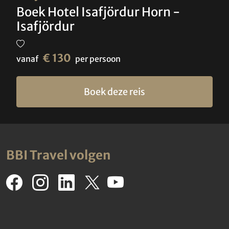
Boek Hotel Isafjördur Horn -
Isafjördur
€ 130
vanaf
per persoon
Boek deze reis
BBI Travel volgen