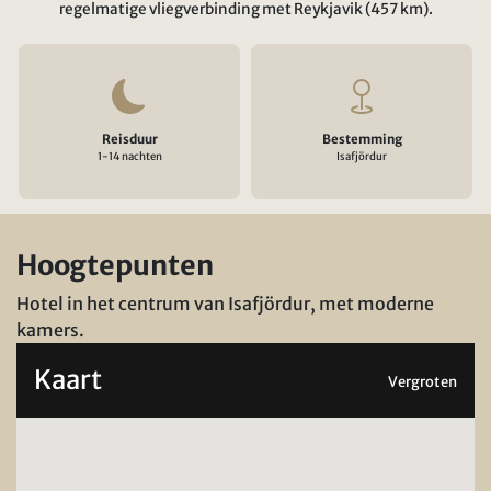
regelmatige vliegverbinding met Reykjavik (457 km).
Reisduur
Bestemming
1-14 nachten
Isafjördur
Hoogtepunten
Hotel in het centrum van Isafjördur, met moderne
kamers.
Kaart
Vergroten