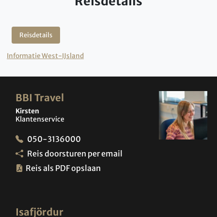
Reisdetails
Reisdetails
Informatie West-IJsland
BBI Travel
Kirsten
Klantenservice
050-3136000
Reis doorsturen per email
Reis als PDF opslaan
Isafjördur