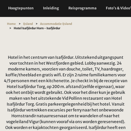
Hoogtepunten
Inleiding
Reisprogramma
Foto's & Video
Home
IJsland
Accommodatie IJsland
Hotel Isafjördur Horn - Isafjördur
Hotel in het centrum van Isafjördur. Uitstekend uitgangspunt
voor tochten in het Westfjorden gebied. Lobby aanwezig. 24
moderne kamers, voorzien van douche, toilet, TV, haardroger,
koffie/theeblad en gratis wifi. Er zijn 2 ruime familiekamers voor
4/5 personen met een kitchenette. Je checkt in bij de receptie van
Hotel Isafjördur Torg, op 200 m. afstand (zelfde eigenaar), waar
ook het ontbijt wordt gebruikt. Ook voor het diner kun je gebruik
maken van het uitstekende Vid Pollinn restaurant van Hotel
Isafjördur Torg. Gratis parkeergelegenheid bij het hotel. Vanuit
Isafjördur vertrekken excursies per ferry naar het onbewoonde
Hornstrandir natuurreservaat om te wandelen of naar het
vogeleiland Vigur (kunnen vooraf via ons worden gereserveerd).
Ook worden er kajaktochten georganiseerd. Isafjördur heeft een