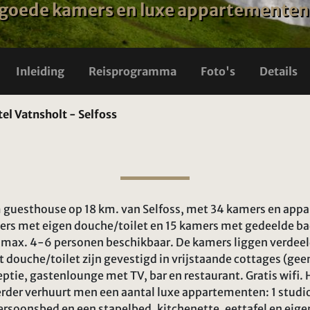
 goede kamers en luxe appartementen
Inleiding
Reisprogramma
Foto's
Details
el Vatnsholt - Selfoss
 guesthouse op 18 km. van Selfoss, met 34 kamers en appar
s met eigen douche/toilet en 15 kamers met gedeelde bad
max. 4-6 personen beschikbaar. De kamers liggen verdeeld
ouche/toilet zijn gevestigd in vrijstaande cottages (geen 
tie, gastenlounge met TV, bar en restaurant. Gratis wifi. 
rder verhuurt men een aantal luxe appartementen: 1 stud
rsoonsbed en een stapelbed, kitchenette, eettafel en eige