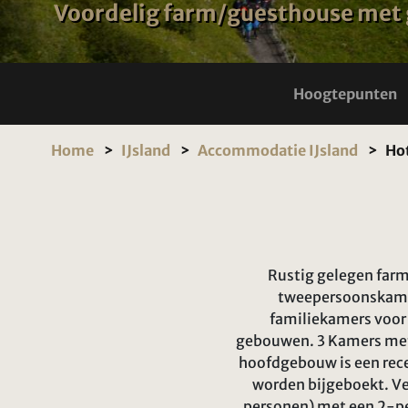
Voordelig farm/guesthouse met
Hoogtepunten
Home
IJsland
Accommodatie IJsland
Hot
Rustig gelegen farm
tweepersoonskamer
familiekamers voor 
gebouwen. 3 Kamers met d
hoofdgebouw is een recep
worden bijgeboekt. Ve
personen) met een 2-pe