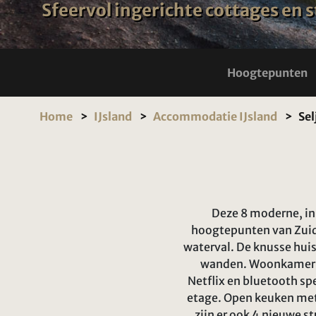
Sfeervol ingerichte cottages en s
Hoogtepunten
Home
IJsland
Accommodatie IJsland
Sel
Deze 8 moderne, in
hoogtepunten van Zuid-
waterval. De knusse huis
wanden. Woonkamer me
Netflix en bluetooth spe
etage. Open keuken met
zijn er ook 4 nieuwe 