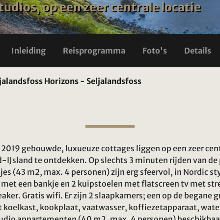
tudios, op een zeer centrale locatie
Inleiding
Reisprogramma
Foto's
Details
jalandsfoss Horizons - Seljalandsfoss
 2019 gebouwde, luxueuze cottages liggen op een zeer centr
IJsland te ontdekken. Op slechts 3 minuten rijden van de 
jes (43 m2, max. 4 personen) zijn erg sfeervol, in Nordic st
t een bankje en 2 kuipstoelen met flatscreen tv met st
aker. Gratis wifi. Er zijn 2 slaapkamers; een op de begane 
 koelkast, kookplaat, vaatwasser, koffiezetapparaat, wate
studio appartementen (40 m2, max. 4 personen) beschikb