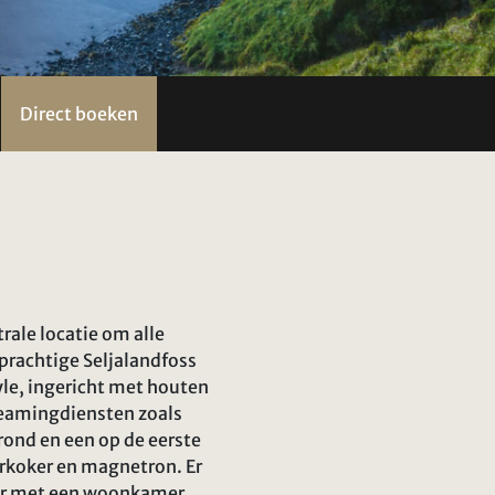
Direct boeken
ale locatie om alle
prachtige Seljalandfoss
yle, ingericht met houten
reamingdiensten zoals
grond en een op de eerste
rkoker en magnetron. Er
aar met een woonkamer,