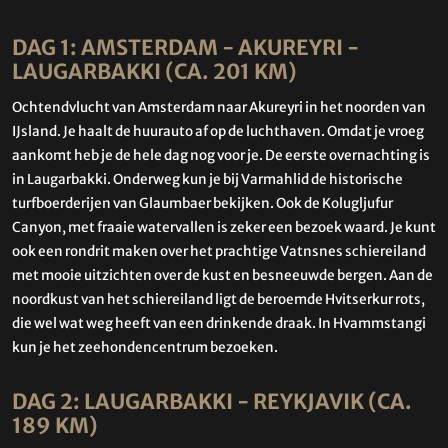
DAG 1: AMSTERDAM - AKUREYRI -
LAUGARBAKKI (CA. 201 KM)
Ochtendvlucht van Amsterdam naar Akureyri in het noorden van
IJsland. Je haalt de huurauto af op de luchthaven. Omdat je vroeg
aankomt heb je de hele dag nog voor je. De eerste overnachting is
in Laugarbakki. Onderweg kun je bij Varmahlid de historische
turfboerderijen van Glaumbaer bekijken. Ook de Kolugljufur
Canyon, met fraaie watervallen is zeker een bezoek waard. Je kunt
ook een rondrit maken over het prachtige Vatnsnes schiereiland
met mooie uitzichten over de kust en besneeuwde bergen. Aan de
noordkust van het schiereiland ligt de beroemde Hvitserkur rots,
die wel wat weg heeft van een drinkende draak. In Hvammstangi
kun je het zeehondencentrum bezoeken.
DAG 2: LAUGARBAKKI - REYKJAVIK (CA.
189 KM)