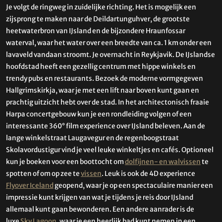
Je volgt de ringweg in zuidelijke richting. Het is mogelijk een
zijsprong te maken naar de Deildartunguhver, de grootste
heetwaterbron van IJsland en de bijzondere Hraunfossar
waterval, waar het water over een breedte van ca. 1 km onder een
lavaveld vandaan stroomt. Je overnacht in Reykjavik. De IJslandse
hoofdstad heeft een gezellig centrum met hippe winkels en
trendy pubs en restaurants. Bezoek de moderne vormgegeven
Hallgrimskirkja, waar je met een lift naar boven kunt gaan en
prachtig uitzicht hebt over de stad. In het architectonisch fraaie
Harpa concertgebouw kun je een rondleiding volgen of een
interessante 360° film experience over IJsland beleven. Aan de
lange winkelstraat Laugavegur en de regenboogstraat
Skolavordustigur vind je veel leuke winkeltjes en cafés. Optioneel
kun je boeken voor een boottocht om
dolfijnen- en walvissen
te
spotten of om op zee te
vissen
. Leuk is ook de 4D experience
Flyover Iceland
geopend, waar je op een spectaculaire manier een
impressie kunt krijgen van wat je tijdens je reis door IJsland
allemaal kunt gaan bewonderen. Een andere aanrader is de
luxe
Sky Lagoon
, waar je een heerlijk bad kunt nemen in een