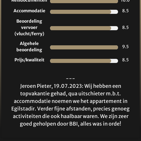
Reisdocumenten
10.0
Accommodatie
8.5
Beoordeling
vervoer
8.5
(vlucht/ferry)
Algehele
9.5
beoordeling
Prijs/kwaliteit
8.5
---
Jeroen Pieter, 19.07.2023: Wij hebben een
topvakantie gehad, qua uitschieter m.b.t.
accommodatie noemen we het appartement in
Egilstadir. Verder fijne afstanden, precies genoeg
activiteiten die ook haalbaar waren. We zijn zeer
goed geholpen door BBI, alles was in orde!