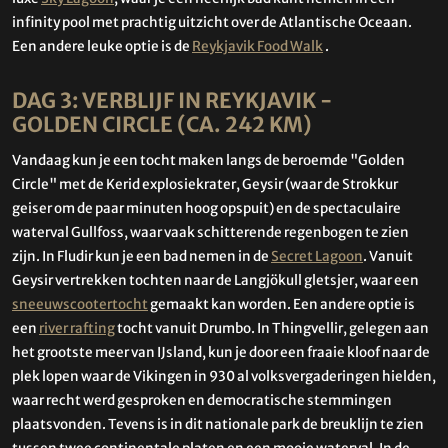
infinity pool met prachtig uitzicht over de Atlantische Oceaan.
Een andere leuke optie is de
Reykjavik Food Walk
.
DAG 3: VERBLIJF IN REYKJAVIK -
GOLDEN CIRCLE (CA. 242 KM)
Vandaag kun je een tocht maken langs de beroemde "Golden
Circle" met de Kerid explosiekrater, Geysir (waar de Strokkur
geiser om de paar minuten hoog opspuit) en de spectaculaire
waterval Gullfoss, waar vaak schitterende regenbogen te zien
zijn. In Fludir kun je een bad nemen in de
Secret Lagoon
. Vanuit
Geysir vertrekken tochten naar de Langjökull gletsjer, waar een
sneeuwscootertocht
gemaakt kan worden. Een andere optie is
een
river rafting
tocht vanuit Drumbo. In Thingvellir, gelegen aan
het grootste meer van IJsland, kun je door een fraaie kloof naar de
plek lopen waar de Vikingen in 930 al volksvergaderingen hielden,
waar recht werd gesproken en democratische stemmingen
plaatsvonden. Tevens is in dit nationale park de breuklijn te zien