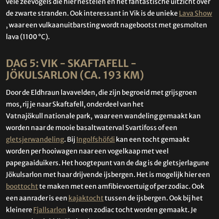
vele zeevogels die hier nestelen en het fantastische uitzicht over
de zwarte stranden. Ook interessant in Vik is de unieke
Lava Show
, waar een vulkaanuitbarsting wordt nagebootst met gesmolten
lava (1100 °C).
DAG 5: VIK - SKAFTAFELL -
JÖKULSARLON (CA. 193 KM)
Door de Eldhraun lavavelden, die zijn begroeid met grijsgroen
mos, rij je naar Skaftafell, onderdeel van het
Vatnajökull nationale park, waar een wandeling gemaakt kan
worden naar de mooie basaltwaterval Svartifoss of een
gletsjerwandeling
. Bij
Ingolfshöfdi
kan een tocht gemaakt
worden per hooiwagen naar een vogelkaap met veel
papegaaiduikers. Het hoogtepunt van de dag is de gletsjerlagune
Jökulsarlon met haar drijvende ijsbergen. Het is mogelijk hier een
boottocht
te maken met een amfibievoertuig of per zodiac. Ook
een aanrader is een
kajaktocht
tussen de ijsbergen. Ook bij het
kleinere
Fjallsarlon
kan een zodiac tocht worden gemaakt. Je