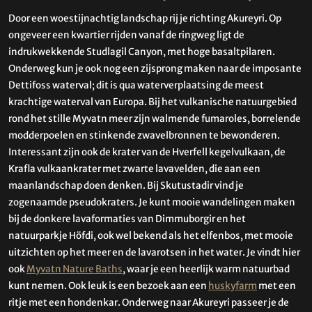
Door een woestijnachtig landschap rij je richting Akureyri. Op
ongeveer een kwartier rijden vanaf de ringweg ligt de
indrukwekkende Studlagil Canyon, met hoge basaltpilaren.
Onderweg kun je ook nog een zijsprong maken naar de imposante
Dettifoss waterval; dit is qua waterverplaatsing de meest
krachtige waterval van Europa. Bij het vulkanische natuurgebied
rond het stille Myvatn meer zijn walmende fumaroles, borrelende
modderpoelen en stinkende zwavelbronnen te bewonderen.
Interessant zijn ook de krater van de Hverfell kegelvulkaan, de
Krafla vulkaankrater met zwarte lavavelden, die aan een
maanlandschap doen denken. Bij Skutustadir vind je
zogenaamde pseudokraters. Je kunt mooie wandelingen maken
bij de donkere lavaformaties van Dimmuborgir en het
natuurparkje Höfdi, ook wel bekend als het elfenbos, met mooie
uitzichten op het meer en de lavarotsen in het water. Je vindt hier
ook
Myvatn Nature Baths
, waar je een heerlijk warm natuurbad
kunt nemen. Ook leuk is een bezoek aan een
huskyfarm
met een
ritje met een hondenkar. Onderweg naar Akureyri passeer je de