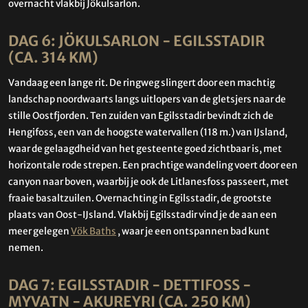
overnacht vlakbij Jökulsarlon.
DAG 6: JÖKULSARLON - EGILSSTADIR
(CA. 314 KM)
Vandaag een lange rit. De ringweg slingert door een machtig
landschap noordwaarts langs uitlopers van de gletsjers naar de
stille Oostfjorden. Ten zuiden van Egilsstadir bevindt zich de
Hengifoss, een van de hoogste watervallen (118 m.) van IJsland,
waar de gelaagdheid van het gesteente goed zichtbaar is, met
horizontale rode strepen. Een prachtige wandeling voert door een
canyon naar boven, waarbij je ook de Litlanesfoss passeert, met
fraaie basaltzuilen. Overnachting in Egilsstadir, de grootste
plaats van Oost-IJsland. Vlakbij Egilsstadir vind je de aan een
meer gelegen
Vök Baths
, waar je een ontspannen bad kunt
nemen.
DAG 7: EGILSSTADIR - DETTIFOSS -
MYVATN - AKUREYRI (CA. 250 KM)