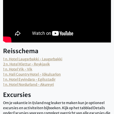
Reisschema
1 n. Hotel Laugarbakki - Laugarbakki
2 n. Hotel Klettur - Reykjavik
1 n. Hotel Vik - Vik
1 n. Hali Country Hotel - Jökulsarlon
1 n. Hotel Eyvindara - Egilsstadir
1 n. Hotel Nordurland - Akureyri
Excursies
Om je vakantie in IJsland nog leuker te maken kun je optioneel
excursies en activiteiten bijboeken. Kijk op het tabblad Details
onder Excursies voor een compleet overzicht van alle excursies die