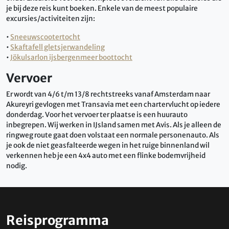
je bij deze reis kunt boeken. Enkele van de meest populaire
excursies/activiteiten zijn:
•
Sneeuwscootertocht
•
Skaftafell gletsjerwandeling
•
Jökulsarlon ijsbergenmeer boottocht
Vervoer
Er wordt van 4/6 t/m 13/8 rechtstreeks vanaf Amsterdam naar
Akureyri gevlogen met Transavia met een chartervlucht op iedere
donderdag. Voor het vervoer ter plaatse is een huurauto
inbegrepen. Wij werken in IJsland samen met Avis. Als je alleen de
ringweg route gaat doen volstaat een normale personenauto. Als
je ook de niet geasfalteerde wegen in het ruige binnenland wil
verkennen heb je een 4x4 auto met een flinke bodemvrijheid
nodig.
Reisprogramma