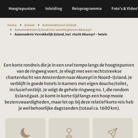
Hoogtepunten
Inleiding
Reisprogramma
Foto's & Video
Home
IJsland
Autorondreizen IJsland
Autorondreizen IJsland met aanvlieghaven Akureyri
Autorondreis Verrukkelijk IJsland, incl. vlucht Akureyri - hotels
Een korte rondreis die je in een snel tempo langs de hoogtepunten
van de ringweg voert. Je vliegt met een rechtstreekse
chartervlucht van Amsterdam naar Akureyri in Noord-IJsland. Je
verblijft in goede hotels in kamers met eigen douche/toilet,
inclusief ontbijt. Je volgt de gehele ringweg no. 1, die rondom
IJsland gaat. Je komt in korte tijd langs een hoop mooie
bezienswaardigheden, maar let op: bij deze relatief korte reis heb
je wel behoorlijke dagstanden (totaal ca. 1600 km).