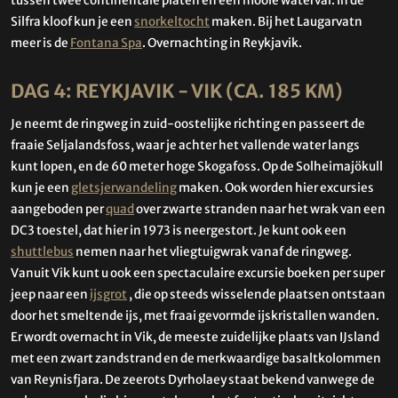
tussen twee continentale platen en een mooie waterval. In de
Silfra kloof kun je een
snorkeltocht
maken. Bij het Laugarvatn
meer is de
Fontana Spa
. Overnachting in Reykjavik.
DAG 4: REYKJAVIK - VIK (CA. 185 KM)
Je neemt de ringweg in zuid-oostelijke richting en passeert de
fraaie Seljalandsfoss, waar je achter het vallende water langs
kunt lopen, en de 60 meter hoge Skogafoss. Op de Solheimajökull
kun je een
gletsjerwandeling
maken. Ook worden hier excursies
aangeboden per
quad
over zwarte stranden naar het wrak van een
DC3 toestel, dat hier in 1973 is neergestort. Je kunt ook een
shuttlebus
nemen naar het vliegtuigwrak vanaf de ringweg.
Vanuit Vik kunt u ook een spectaculaire excursie boeken per super
jeep naar een
ijsgrot
, die op steeds wisselende plaatsen ontstaan
door het smeltende ijs, met fraai gevormde ijskristallen wanden.
Er wordt overnacht in Vik, de meeste zuidelijke plaats van IJsland
met een zwart zandstrand en de merkwaardige basaltkolommen
van Reynisfjara. De zeerots Dyrholaey staat bekend vanwege de