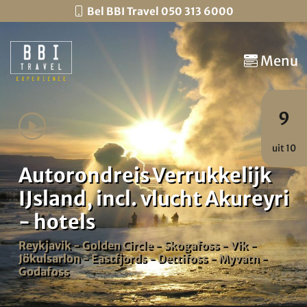
Bel BBI Travel 050 313 6000
Menu
9
uit 10
Autorondreis Verrukkelijk
IJsland, incl. vlucht Akureyri
- hotels
Reykjavik - Golden Circle - Skogafoss - Vik -
Jökulsarlon - Eastfjords - Dettifoss - Myvatn -
Godafoss