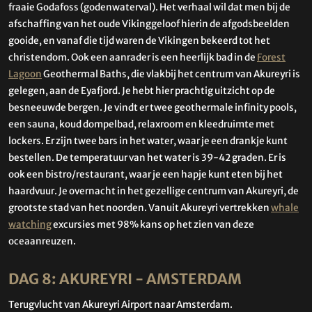
fraaie Godafoss (godenwaterval). Het verhaal wil dat men bij de
afschaffing van het oude Vikinggeloof hierin de afgodsbeelden
gooide, en vanaf die tijd waren de Vikingen bekeerd tot het
christendom. Ook een aanrader is een heerlijk bad in de
Forest
Lagoon
Geothermal Baths, die vlakbij het centrum van Akureyri is
gelegen, aan de Eyafjord. Je hebt hier prachtig uitzicht op de
besneeuwde bergen. Je vindt er twee geothermale infinity pools,
een sauna, koud dompelbad, relaxroom en kleedruimte met
lockers. Er zijn twee bars in het water, waar je een drankje kunt
bestellen. De temperatuur van het water is 39-42 graden. Er is
ook een bistro/restaurant, waar je een hapje kunt eten bij het
haardvuur. Je overnacht in het gezellige centrum van Akureyri, de
grootste stad van het noorden. Vanuit Akureyri vertrekken
whale
watching
excursies met 98% kans op het zien van deze
oceaanreuzen.
DAG 8: AKUREYRI - AMSTERDAM
Terugvlucht van Akureyri Airport naar Amsterdam.