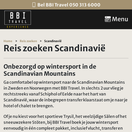
Bel BBI Travel 050 313 6000
Menu
Home
Reis zoeken
Scandinavië
Reis zoeken Scandinavië
Onbezorgd op wintersport in de
Scandinavian Mountains
Ga comfortabel op wintersport naar de Scandinavian Mountains
in Zweden en Noorwegen met BBI Travel. In slechts 2 uur vlieg je
rechtstreeks vanaf Schiphol of Eelde naar het hart van
Scandinavië, waar de inbegrepen transfer klaarstaat om je naar je
hotel of chalet te brengen.
Of je nu kiest voor het sportieve Trysil, het veelzijdige Sälen of het
sneeuwzekere Stöten, bij BBI Travel boek je jouw wintersport
eenvoudig in één compleet pakket, inclusief vlucht, transfer en