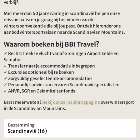
verblijf.
Met meer dan 60 jaar ervaring in Scandinavië helpen onze
reisspecialisten je graag bij het vinden van de
wintersportvakantie die bij jou past. Ontdek hieronder ons
aanbod wintersportreizen naar de Scandinavian Mountains.
Waarom boeken bij BBI Travel?
✓ Rechtstreekse vlucht vanaf Groningen Airport Eelde en
Schiphol
✓ Transfer naar je accommodatie inbegrepen
✓ Excursies optioneel bij te boeken
✓ Zorgvuldig geselecteerde accommodaties
✓ Persoonlijk advies van ervaren Scandinaviëspecialisten
✓ ANVR, SGR en Calamiteitenfonds
Eerst meer weten?
Bekijk onze inspiratiepagina
over wintersport
in de Scandinavian Mountains.
Bestemming