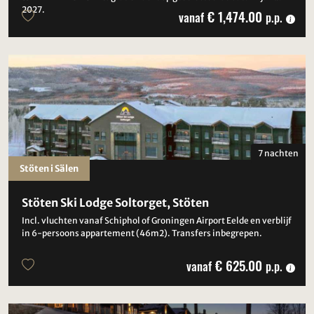
2027.
€ 1,474.00
vanaf
p.p.
7 nachten
Stöten i Sälen
Stöten Ski Lodge Soltorget, Stöten
Incl. vluchten vanaf Schiphol of Groningen Airport Eelde en verblijf
in 6-persoons appartement (46m2). Transfers inbegrepen.
€ 625.00
vanaf
p.p.