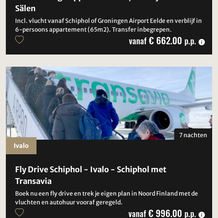
Sälen
Incl. vlucht vanaf Schiphol of Groningen Airport Eelde en verblijf in
6-persoons appartement (65m2). Transfer inbegrepen.
€ 662.00
vanaf
p.p.
7 nachten
Ivalo
Fly Drive Schiphol - Ivalo - Schiphol met
Transavia
Boek nu een fly drive en trek je eigen plan in Noord Finland met de
vluchten en autohuur vooraf geregeld.
€ 996.00
vanaf
p.p.