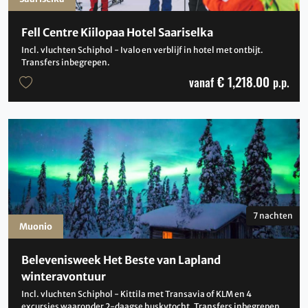
Fell Centre Kiilopaa Hotel Saariselka
Incl. vluchten Schiphol - Ivalo en verblijf in hotel met ontbijt.
Transfers inbegrepen.
€ 1,218.00
vanaf
p.p.
7 nachten
Muonio
Belevenisweek Het Beste van Lapland
winteravontuur
Incl. vluchten Schiphol - Kittila met Transavia of KLM en 4
excursies waaronder 2-daagse huskytocht. Transfers inbegrepen.