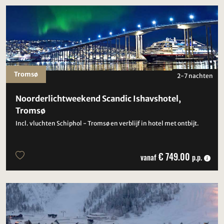
Tromsø
2-7 nachten
Noorderlichtweekend Scandic Ishavshotel,
Tromsø
Incl. vluchten Schiphol - Tromsø en verblijf in hotel met ontbijt.
€ 749.00
vanaf
p.p.