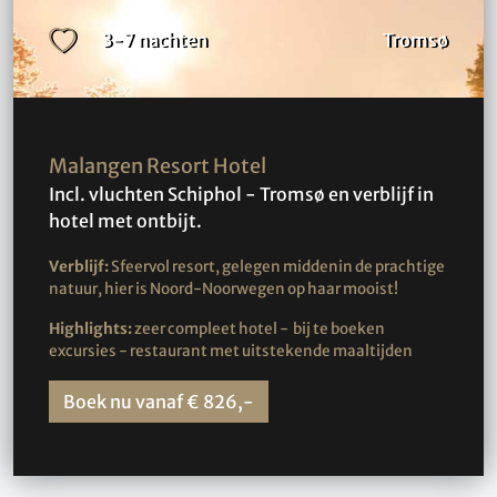
3-7 nachten
Tromsø
Malangen Resort Hotel
Incl. vluchten Schiphol - Tromsø en verblijf in
hotel met ontbijt.
Verblijf:
Sfeervol resort, gelegen middenin de prachtige
natuur, hier is Noord-Noorwegen op haar mooist!
Highlights:
zeer compleet hotel - bij te boeken
excursies - restaurant met uitstekende maaltijden
Boek nu vanaf € 826,-