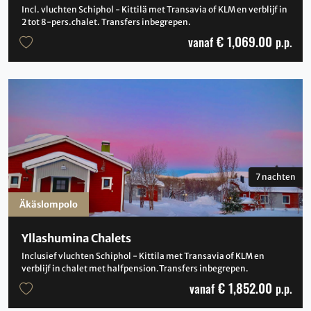
Incl. vluchten Schiphol - Kittilä met Transavia of KLM en verblijf in
2 tot 8-pers.chalet. Transfers inbegrepen.
€ 1,069.00
vanaf
p.p.
7 nachten
Äkäslompolo
Yllashumina Chalets
Inclusief vluchten Schiphol - Kittila met Transavia of KLM en
verblijf in chalet met halfpension.Transfers inbegrepen.
€ 1,852.00
vanaf
p.p.