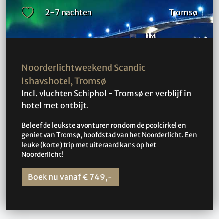
2-7 nachten
Tromsø
Noorderlichtweekend Scandic
Ishavshotel, Tromsø
Incl. vluchten Schiphol - Tromsø en verblijf in
hotel met ontbijt.
Beleef de leukste avonturen rondom de poolcirkel en
geniet van Tromsø, hoofdstad van het Noorderlicht. Een
leuke (korte) trip met uiteraard kans op het
Noorderlicht!
Boek nu vanaf € 749,-