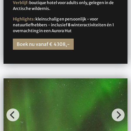
Verblijf:
boutique hotel voor adults only, gelegen in de
Arctische wildernis.
Highlights:
kleinschalig en persoonlijk - voor
natuurliefhebbers - inclusief
8
winteractiviteiten én 1
overnachting in een Aurora Hut
Boek nu vanaf € 4308,-