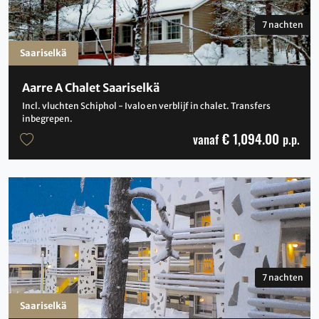
7 nachten
Saariselkä
Aarre A Chalet Saariselkä
Incl. vluchten Schiphol - Ivalo en verblijf in chalet. Transfers
inbegrepen.
€ 1,094.00
vanaf
p.p.
7 nachten
Saariselkä