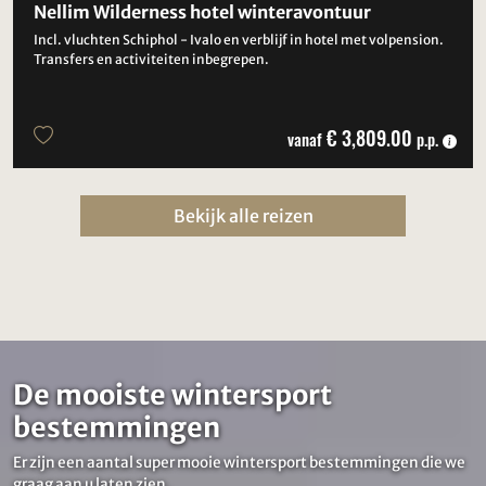
Nellim Wilderness hotel winteravontuur
Incl. vluchten Schiphol - Ivalo en verblijf in hotel met volpension.
Transfers en activiteiten inbegrepen.
€ 3,809.00
vanaf
p.p.
Bekijk alle reizen
De mooiste wintersport
bestemmingen
Er zijn een aantal super mooie wintersport bestemmingen die we
graag aan u laten zien.