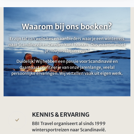
Waarom bij ons boeken?
Er zijn tal van websites en aanbieders waar je een winterreis
naar Scandinavië en Zweden kunt boeken. Dus waarom moet
je nou juist bij ons zijn?
Duidelijk! Wij hebben een passie voor Scandinavië en
daarnaast profiteer je van onze jarenlange, veelal
persoonlijke ervaringen. Wij vertellen vaak uit eigen werk.
KENNIS & ERVARING
BBI Travel organiseert al sinds 1999
wintersportreizen naar Scandinavië.