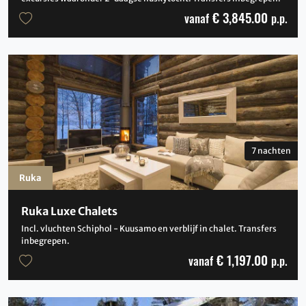
€ 3,845.00
vanaf
p.p.
7 nachten
Ruka
Ruka Luxe Chalets
Incl. vluchten Schiphol - Kuusamo en verblijf in chalet. Transfers
inbegrepen.
€ 1,197.00
vanaf
p.p.